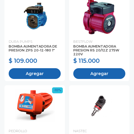
DURA PUMPS
BESTFLOW
BOMBA AUMENTADORA DE
BOMBA AUMENTADORA
PRESION ZPS 20-12-180 1"
PRESION RS 20/12Z 275W
220V
$ 109.000
$ 115.000
Agregar
Agregar
-10%
PEDROLLO
NASTEC