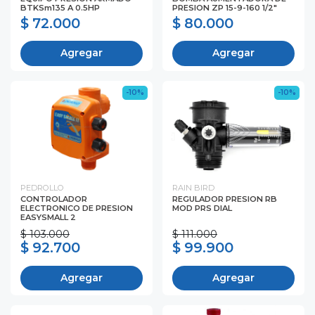
BTKSm135 A 0.5HP
PRESION ZP 15-9-160 1/2"
$ 72.000
$ 80.000
Agregar
Agregar
-10%
-10%
PEDROLLO
RAIN BIRD
CONTROLADOR
REGULADOR PRESION RB
ELECTRONICO DE PRESION
MOD PRS DIAL
EASYSMALL 2
$ 103.000
$ 111.000
$ 92.700
$ 99.900
Agregar
Agregar