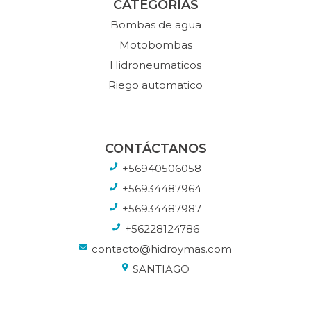
CATEGORÍAS
Bombas de agua
Motobombas
Hidroneumaticos
Riego automatico
CONTÁCTANOS
+56940506058
+56934487964
+56934487987
+56228124786
contacto@hidroymas.com
SANTIAGO