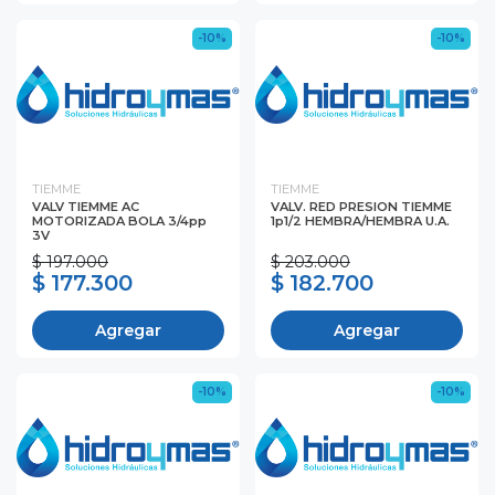
-10%
-10%
TIEMME
TIEMME
VALV TIEMME AC
VALV. RED PRESION TIEMME
MOTORIZADA BOLA 3/4pp
1p1/2 HEMBRA/HEMBRA U.A.
3V
$ 197.000
$ 203.000
$ 177.300
$ 182.700
Agregar
Agregar
-10%
-10%