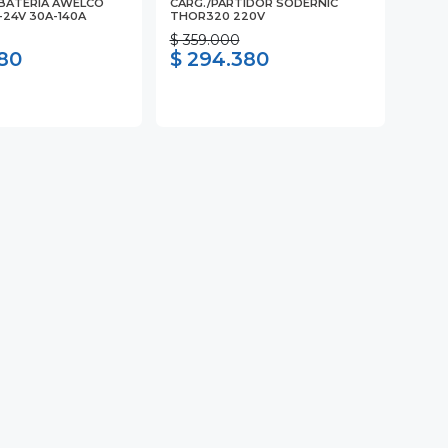
BATERIA AWELCO
CARG./PARTIDOR SODERNIC
-24V 30A-140A
THOR320 220V
$ 359.000
480
$ 294.380