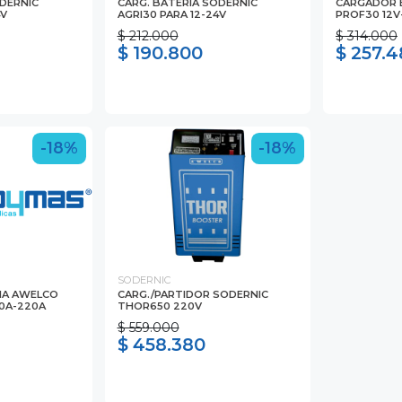
ODERNIC
CARG. BATERIA SODERNIC
CARGADOR 
4V
AGRI30 PARA 12-24V
PROF30 12V
$ 212.000
$ 314.000
$ 190.800
$ 257.
-18%
-18%
SODERNIC
IA AWELCO
CARG./PARTIDOR SODERNIC
30A-220A
THOR650 220V
$ 559.000
$ 458.380