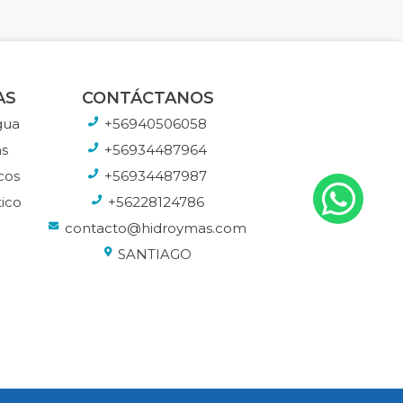
AS
CONTÁCTANOS
gua
+56940506058
s
+56934487964
cos
+56934487987
ico
+56228124786
contacto@hidroymas.com
SANTIAGO