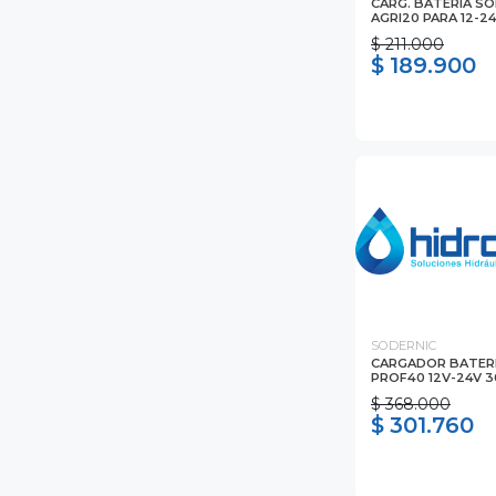
CARG. BATERIA S
AGRI20 PARA 12-2
$ 211.000
$ 189.900
SODERNIC
CARGADOR BATER
PROF40 12V-24V 
$ 368.000
$ 301.760