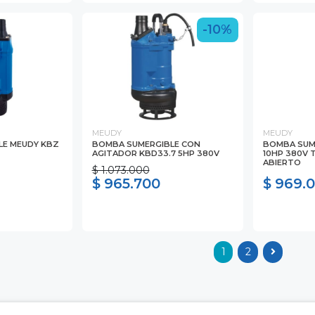
-10%
MEUDY
MEUDY
LE MEUDY KBZ
BOMBA SUMERGIBLE CON
BOMBA SUME
AGITADOR KBD33.7 5HP 380V
10HP 380V 
ABIERTO
$ 1.073.000
$ 965.700
$ 969.
1
2