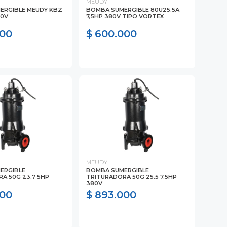
MEUDY
ERGIBLE MEUDY KBZ
BOMBA SUMERGIBLE 80U25.5A
80V
7,5HP 380V TIPO VORTEX
000
$ 600.000
MEUDY
ERGIBLE
BOMBA SUMERGIBLE
A 50G 23.7 5HP
TRITURADORA 50G 25.5 7.5HP
380V
000
$ 893.000