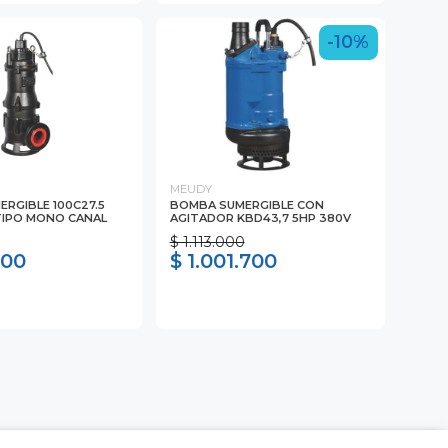
-10%
MEUDY
RGIBLE 100C27.5
BOMBA SUMERGIBLE CON
TIPO MONO CANAL
AGITADOR KBD43,7 5HP 380V
$ 1.113.000
000
$ 1.001.700