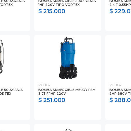
E 50U2.45ALS
BOMBA SUMERGIBLE 50U2.75ALS
BOMBA SUM
 VORTEX
1HP 220V TIPO VORTEX
2.4 F 0.55H
$ 215.000
$ 229.
MEUDY
MEUDY
E 50U21.1ALS
BOMBA SUMERGIBLE MEUDY FSM
BOMBA SUME
VORTEX
3.75 F 1HP 220V
2HP 380V T
$ 251.000
$ 288.