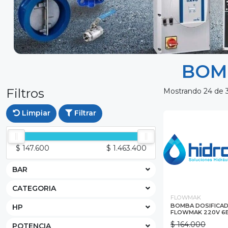
BOM
Filtros
Mostrando 24 de 
Limpiar
Filtrar
$ 147.600
$ 1.463.400
BAR
CATEGORIA
FLOWMAK
BOMBA DOSIFICA
HP
FLOWMAK 220V 6
$ 164.000
POTENCIA