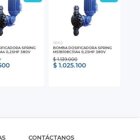
SEKO
IFICADORA SPRING
BOMBA DOSIFICADORA SPRING
A4 0,25HP 380V
MS1B108C31A4 0,25HP 380V
0
$ 1.139.000
.500
$ 1.025.100
AS
CONTÁCTANOS