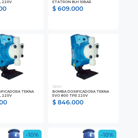
L 220V
ETATRON 8LH 10BAR
00
$ 609.000
SEKO
IFICADORA TEKNA
BOMBA DOSIFICADORA TEKNA
L 220V
EVO 800 TPR 220V
000
$ 846.000
-10%
-10%