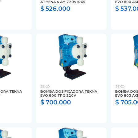
V
ATHENA 4 AM 220V IP65
EVO 800 AK
$ 526.000
$ 537.0
SEKO
SEKO
DORA TEKNA
BOMBA DOSIFICADORA TEKNA
BOMBA DOS
V
EVO 800 TPG 220V
EVO 803 AK
$ 700.000
$ 705.