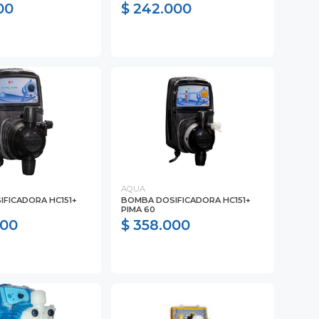
00
$ 242.000
AQUA
FICADORA HC151+
BOMBA DOSIFICADORA HC151+
PIMA 60
000
$ 358.000