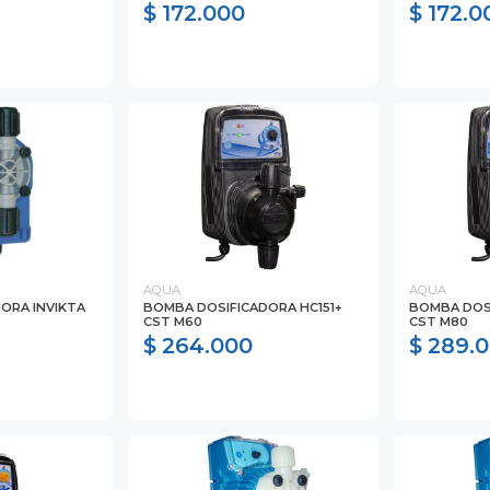
$ 172.000
$ 172.0
AQUA
AQUA
ORA INVIKTA
BOMBA DOSIFICADORA HC151+
BOMBA DOSI
CST M60
CST M80
$ 264.000
$ 289.