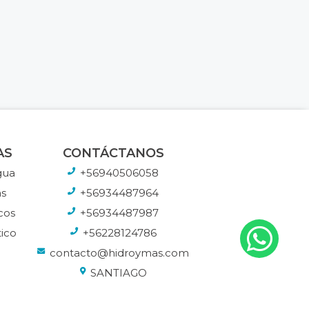
AS
CONTÁCTANOS
gua
+56940506058
s
+56934487964
cos
+56934487987
ico
+56228124786
contacto@hidroymas.com
SANTIAGO