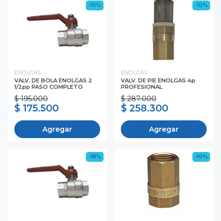
-10%
-10%
ENOLGAS
ENOLGAS
VALV. DE BOLA ENOLGAS 2
VALV. DE PIE ENOLGAS 4p
1/2pp PASO COMPLETO
PROFESIONAL
$ 195.000
$ 287.000
$ 175.500
$ 258.300
Agregar
Agregar
-18%
-10%