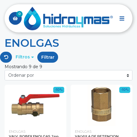
0
ENOLGAS
Filtros
Filtrar
Mostrando 9 de 9
-10%
-10%
ENOLGAS
ENOLGAS
VALV. ROBEX ENOLGAS 2pp
VALVULA DE RETENCION