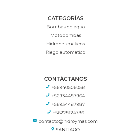
CATEGORÍAS
Bombas de agua
Motobombas
Hidroneumaticos
Riego automatico
CONTÁCTANOS
+56940506058
+56934487964
+56934487987
+56228124786
contacto@hidroymas.com
SANTIAGO