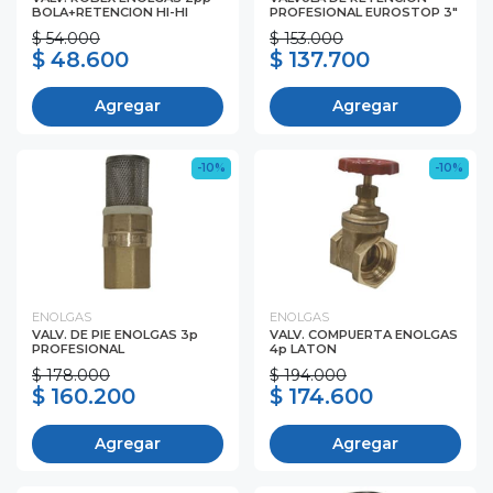
BOLA+RETENCION HI-HI
PROFESIONAL EUROSTOP 3"
$ 54.000
$ 153.000
$ 48.600
$ 137.700
Agregar
Agregar
-10%
-10%
ENOLGAS
ENOLGAS
VALV. DE PIE ENOLGAS 3p
VALV. COMPUERTA ENOLGAS
PROFESIONAL
4p LATON
$ 178.000
$ 194.000
$ 160.200
$ 174.600
Agregar
Agregar