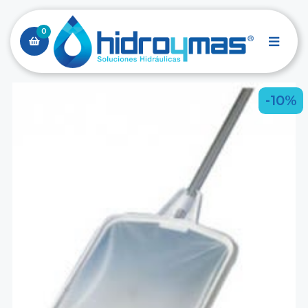
0
-10%