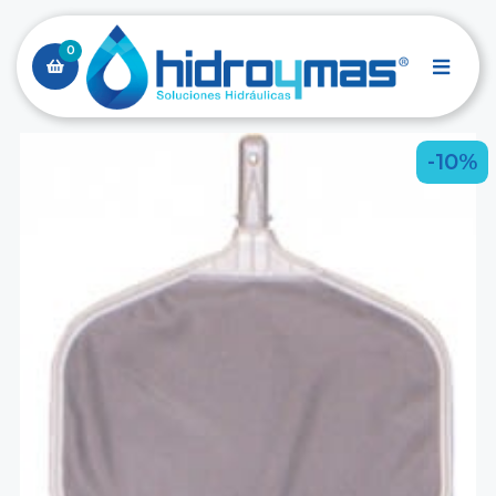
0
-10%