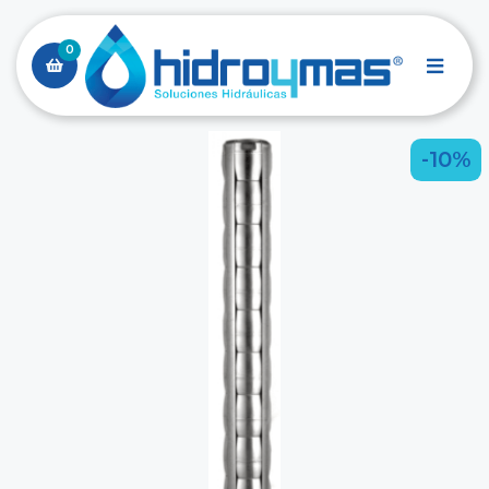
0
-10%