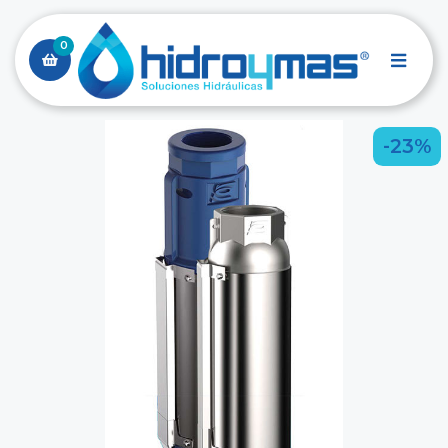
0
-23%