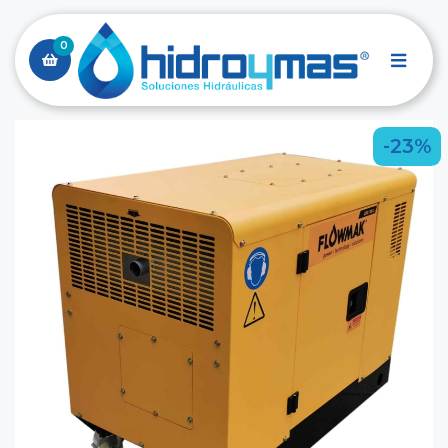
0
-23%