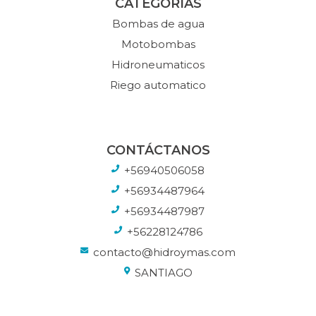
CATEGORÍAS
Bombas de agua
Motobombas
Hidroneumaticos
Riego automatico
CONTÁCTANOS
+56940506058
+56934487964
+56934487987
+56228124786
contacto@hidroymas.com
SANTIAGO