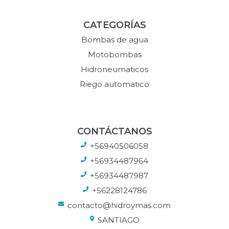
CATEGORÍAS
Bombas de agua
Motobombas
Hidroneumaticos
Riego automatico
CONTÁCTANOS
+56940506058
+56934487964
+56934487987
+56228124786
contacto@hidroymas.com
SANTIAGO