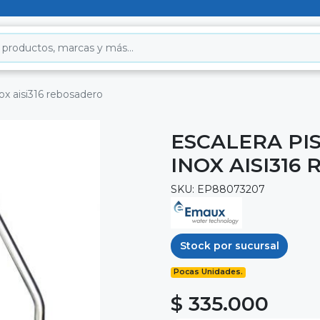
ox aisi316 rebosadero
ESCALERA PI
INOX AISI316
SKU: EP88073207
Stock por sucursal
Pocas Unidades.
$ 335.000