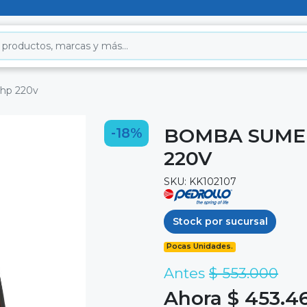
5hp 220v
BOMBA SUMER
-18%
220V
SKU: KK102107
Stock por sucursal
Pocas Unidades.
Antes
$ 553.000
Ahora $ 453.4