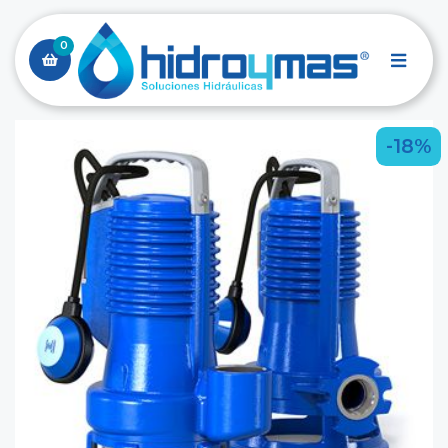
0
-18%