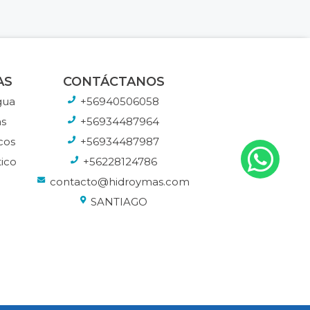
AS
CONTÁCTANOS
gua
+56940506058
s
+56934487964
cos
+56934487987
ico
+56228124786
contacto@hidroymas.com
SANTIAGO