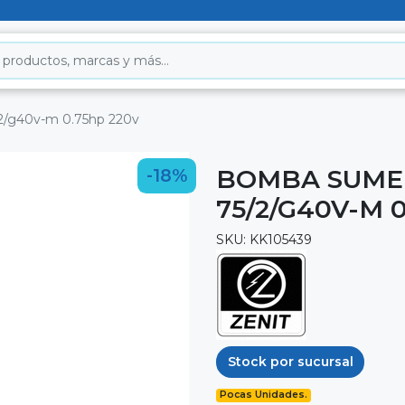
2/g40v-m 0.75hp 220v
BOMBA SUMER
-18%
75/2/G40V-M 
SKU: KK105439
Stock por sucursal
Pocas Unidades.