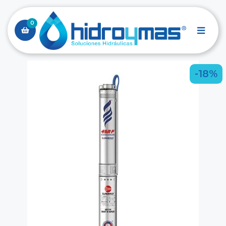
0
-18%