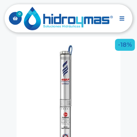
0
-18%