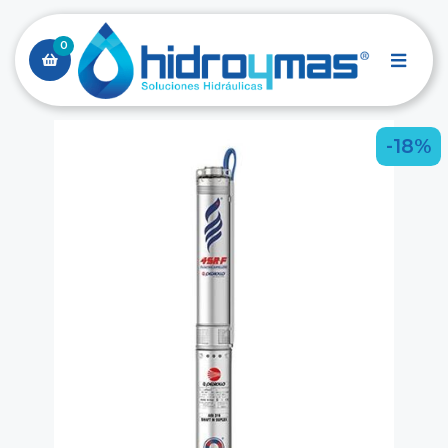
0
-18%