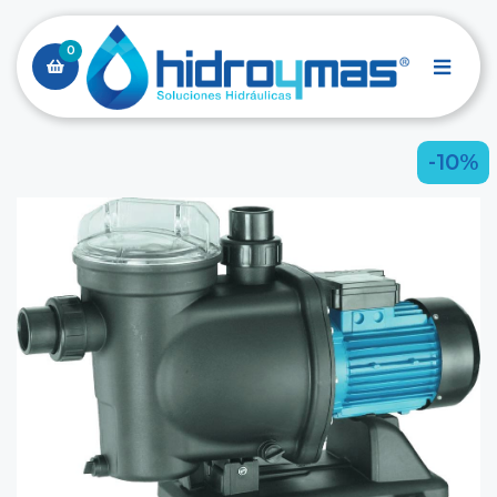
0
-10%