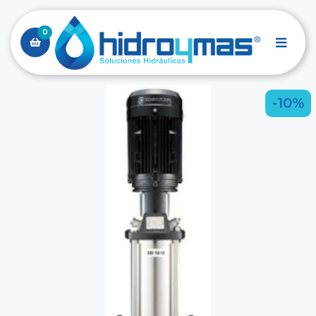
0
-10%