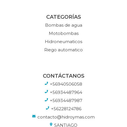
CATEGORÍAS
Bombas de agua
Motobombas
Hidroneumaticos
Riego automatico
CONTÁCTANOS
+56940506058
+56934487964
+56934487987
+56228124786
contacto@hidroymas.com
SANTIAGO