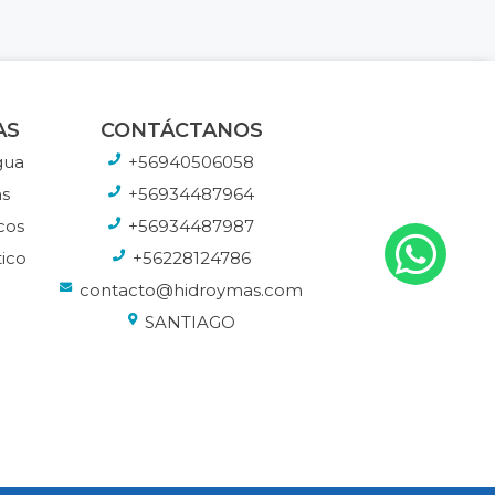
AS
CONTÁCTANOS
gua
+56940506058
s
+56934487964
cos
+56934487987
ico
+56228124786
contacto@hidroymas.com
SANTIAGO