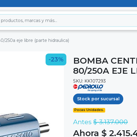
250a eje libre (parte hidraulica)
BOMBA CENT
-23%
80/250A EJE 
SKU: KK107293
Stock por sucursal
Pocas Unidades.
Antes
$ 3.137.000
Ahora $ 2.415.