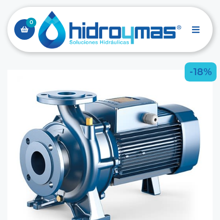
0
-18%