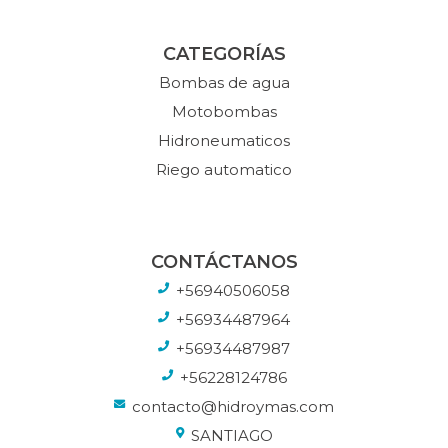
CATEGORÍAS
Bombas de agua
Motobombas
Hidroneumaticos
Riego automatico
CONTÁCTANOS
+56940506058
+56934487964
+56934487987
+56228124786
contacto@hidroymas.com
SANTIAGO