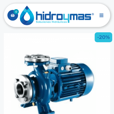
0
-20%