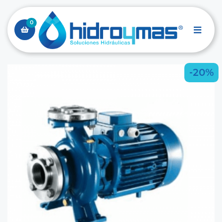
0
-20%