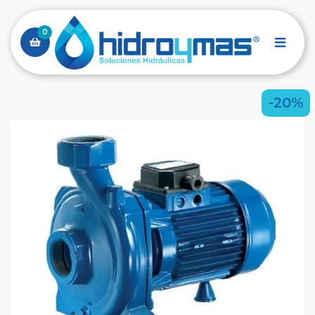
0
-20%