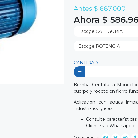
Antes
$ 667.000
Ahora $ 586.9
CANTIDAD
Bomba Centrifuga Monobloc, 
cuerpo y rodete en fierro fund
Aplicaciòn con aguas limpi
industriales ligeras.
Consulte característica
Cliente vía Whatsapp o 
Compartir en: