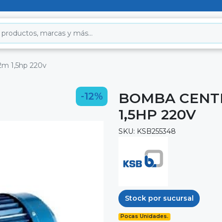
2m 1,5hp 220v
BOMBA CENTR
-12%
1,5HP 220V
SKU: KSB255348
Stock por sucursal
Pocas Unidades.