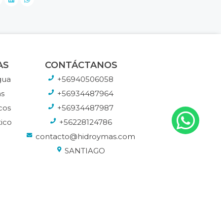
AS
CONTÁCTANOS
gua
+56940506058
s
+56934487964
cos
+56934487987
ico
+56228124786
contacto@hidroymas.com
SANTIAGO