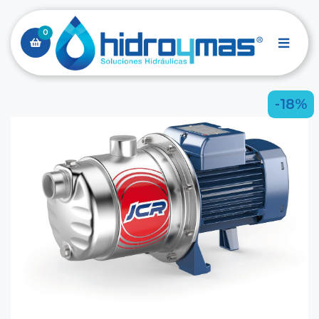
0
-18%