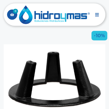
0
-10%