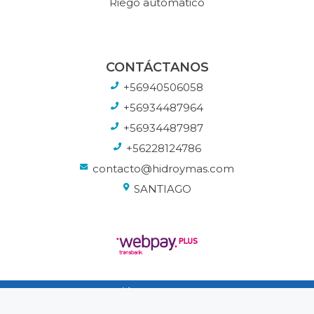
Riego automatico
CONTÁCTANOS
+56940506058
+56934487964
+56934487987
+56228124786
contacto@hidroymas.com
SANTIAGO
Hidroymas © 2026
Todos los derechos reservados